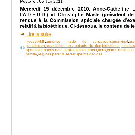
Posté le : 06 Jan 2011
Mercredi 15 décembre 2010, Anne-Catherine
l’A.D.E.D.D.) et Christophe Masle (président de
rendus à la Commission spéciale chargée d’exam
relatif à la bioéthique. Ci-dessous, le contenu de le
Lire la suite
adedd
,
AMP
,
annonce mode de conception
,
anonymat
,
as
procréation
,
association des enfants du don
,
bioéthique
,
commiss
sperme
,
données non identifiantes
,
donneur
,
dons
,
enfant
,
enfants d
famille
,
origines
,
parents
,
secret
,
spermatozoïdes