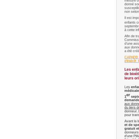
mesure o
donné sou
susceptib
non selon
Il est imp
enfants c
septembre
à cette in
Afin de t
Commissi
d’une ass
aux donn
a été cré
CAPADD_A
d’intérêt
Les enfa
de bioét
leurs or
Les
enfa
médicale
er
1
sept
demand
aux donnée
du tiers 
donneur. 
pour tran
Avant la l
et de sp
gratuit 
donneurs
d’une PM