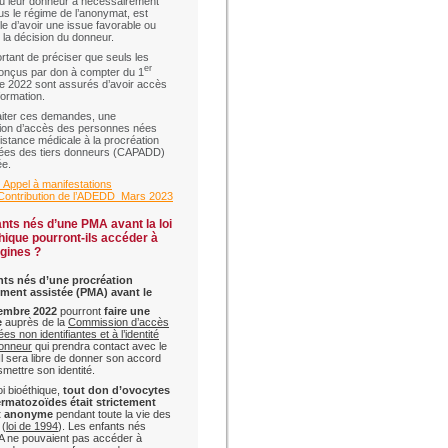
ù leur donneur a nécessairement
s le régime de l’anonymat, est
le d’avoir une issue favorable ou
 la décision du donneur.
ortant de préciser que seuls les
er
onçus par don à compter du 1
 2022 sont assurés d’avoir accès
formation.
raiter ces demandes, une
on d’accès des personnes nées
istance médicale à la procréation
ées des tiers donneurs (CAPADD)
ée.
ppel à manifestations
_Contribution de l’ADEDD_Mars 2023
nts nés d’une PMA avant la loi
hique pourront-ils accéder à
igines ?
nts nés d’une
procréation
ment assistée
(PMA)
avant le
embre 2022
pourront
faire une
e
auprès de la
Commission d’accès
s non identifiantes et à l’identité
donneur
qui prendra contact avec le
Il sera libre de donner son accord
smettre son identité.
oi bioéthique,
tout don d’ovocytes
ermatozoïdes était strictement
et anonyme
pendant toute la vie des
 (
loi de 1994
). Les enfants nés
A ne pouvaient pas accéder à