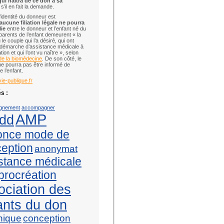
qui naîtra de ce don à sa
, s’il en fait la demande.
’identité du donneur est
aucune filiation légale ne pourra
lie
entre le donneur et l’enfant né du
parents de l’enfant demeurent « la
e couple qui l’a désiré, qui ont
a démarche d’assistance médicale à
tion et qui l’ont vu naître », selon
e la biomédecine
. De son côté, le
e pourra pas être informé de
de l’enfant.
vie-publique.fr
s :
gnement
accompagner
AMP
dd
once mode de
eption
anonymat
stance médicale
 procréation
ociation des
ants du don
hique
conception