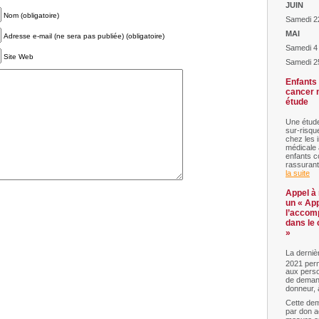
JUIN
Nom (obligatoire)
Samedi 22
MAI
Adresse e-mail (ne sera pas publiée) (obligatoire)
Samedi 4
Site Web
Samedi 2
Enfants 
cancer n
étude
Une étude
sur-risqu
chez les 
médicale 
enfants c
rassurant
la suite
Appel à 
un « App
l’accom
dans le 
»
La dernièr
2021 perm
aux pers
de demand
donneur, à
Cette de
par don a