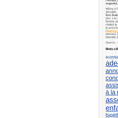
l’enfant 
majorité
Même si l
dévoilée,
être étab
don. Les 
femme ou l
réalisé l
la procréa
l’
Agence d
donneur n
l’identité 
Source :
Mots-clé
accompa
ade
ann
conc
assi
à la
ass
enf
bioét