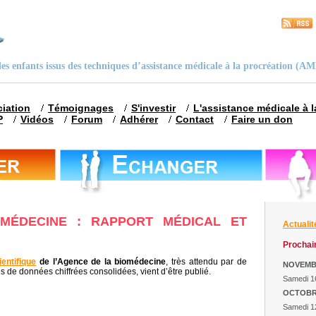
 des enfants issus des techniques d’assistance médicale à la procréation (A
ciation
Témoignages
S'investir
L'assistance médicale à 
P
Vidéos
Forum
Adhérer
Contact
Faire un don
MÉDECINE : RAPPORT MÉDICAL ET
Actualit
Prochain
entifique
de l’Agence de la biomédecine
, très attendu par de
NOVEM
 de données chiffrées consolidées, vient d’être publié.
Samedi 1
OCTOB
Samedi 1