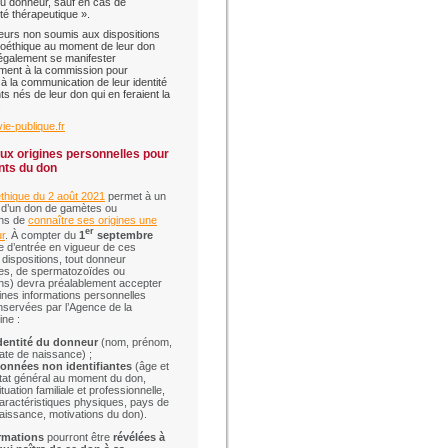
 du donneur, sauf en cas de
té thérapeutique ».
urs non soumis aux dispositions
 bioéthique au moment de leur don
également se manifester
ment à la commission pour
 à la communication de leur identité
ts nés de leur don qui en feraient la
.
vie-publique.fr
ux origines personnelles pour
nts du don
oéthique du 2 août 2021
permet à un
 d’un don de gamètes ou
ns de
connaître ses origines une
er
ur
. À compter du
1
septembre
te d’entrée en vigueur de ces
 dispositions, tout donneur
es, de spermatozoïdes ou
ns) devra préalablement accepter
ines informations personnelles
nservées par l’Agence de la
ne :
dentité du donneur
(nom, prénom,
ate de naissance) ;
onnées non identifiantes
(âge et
tat général au moment du don,
ituation familiale et professionnelle,
aractéristiques physiques, pays de
aissance, motivations du don).
rmations
pourront être
révélées à