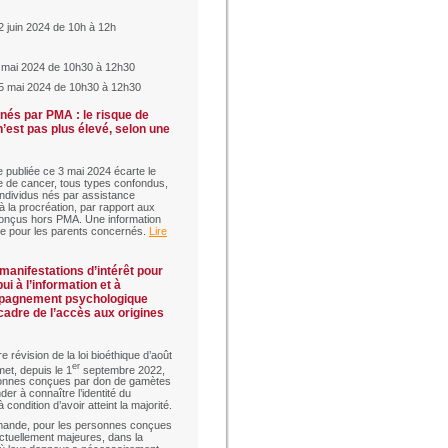
 juin 2024 de 10h à 12h
 mai 2024 de 10h30 à 12h30
5 mai 2024 de 10h30 à 12h30
nés par PMA : le risque de
’est pas plus élevé, selon une
 publiée ce 3 mai 2024 écarte le
e de cancer, tous types confondus,
individus nés par assistance
à la procréation, par rapport aux
onçus hors PMA. Une information
e pour les parents concernés.
Lire
manifestations d’intérêt pour
ui à l’information et à
pagnement psychologique
cadre de l’accès aux origines
e révision de la loi bioéthique d’août
er
et, depuis le 1
septembre 2022,
onnes conçues par don de gamètes
er à connaître l’identité du
 condition d’avoir atteint la majorité.
mande, pour les personnes conçues
ctuellement majeures, dans la