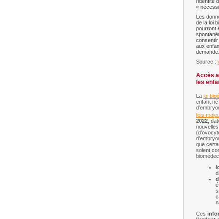
l’identité
« nécessi
Les donne
de la loi
pourront 
spontané
consentir
aux enfan
demande
Source :
Accès a
les enfa
La
loi bi
enfant né
d’embryo
fois maje
2022
, da
nouvelles
(d’ovocyt
d’embryo
que certa
soient co
biomédeci
i
d
d
é
s
c
n
Ces
info