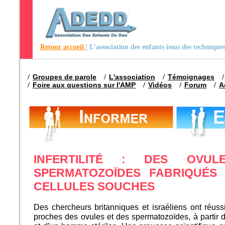
Retour accueil
| L’association des enfants issus des techniqu
Groupes de parole
L'association
Témoignages
Foire aux questions sur l'AMP
Vidéos
Forum
A
INFERTILITÉ : DES OVU
SPERMATOZOÏDES FABRIQUÉS
CELLULES SOUCHES
Des chercheurs britanniques et israéliens ont réussi
proches des ovules et des spermatozoïdes, à partir