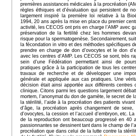
premières assistances médicales à la procréation (A
règles éthiques et d’évaluation qui persistent de no
largement inspiré la première loi relative à la B
1994, 20 ans après la mise en place du premier centr
activité, les CECOS ont pris en charge l’AMP avec g
préservation de la fertilité chez les hommes devan
risque pour la spermatogenèse. Secondairement, suit
la fécondation in vitro et des méthodes spécifiques de
prendre en charge de don d’ovocytes et le don d’
avec les centres d’AMP. Les CECOS se sont, très r
sein d’une Fédération permettant ainsi de pours
pratiques grâce à la participation de tous les centr
travaux de recherche et de développer une import
générale et appliquée aux cas pratiques. Une vérit
décision était ainsi apportée aux différents centres 
clinique. Citons parmi les questions largement débat
mortem, l’anonymat du don de gamète, le secret de la
la stérilité, l’aide à la procréation des patients vivan
d’âge, la procréation après changement de sexe, 
d’ovocytes, la cession et l’accueil d’embryon, etc. La
de la reproduction ont beaucoup progressé en 40 a
passionnantes se dessinent tant dans le champ de l’a
procréation que dans celui de la lutte contre la stéril