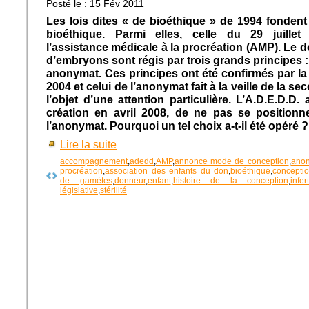
Posté le : 15 Fév 2011
Les lois dites « de bioéthique » de 1994 fondent 
bioéthique. Parmi elles, celle du 29 juillet
l’assistance médicale à la procréation (AMP). Le 
d’embryons sont régis par trois grands principes : v
anonymat. Ces principes ont été confirmés par la 
2004 et celui de l’anonymat fait à la veille de la sec
l’objet d’une attention particulière. L’A.D.E.D.D. 
création en avril 2008, de ne pas se positionn
l’anonymat. Pourquoi un tel choix a-t-il été opéré ?
Lire la suite
accompagnement
,
adedd
,
AMP
,
annonce mode de conception
,
ano
procréation
,
association des enfants du don
,
bioéthique
,
concepti
de gamètes
,
donneur
,
enfant
,
histoire de la conception
,
infert
législative
,
stérilité