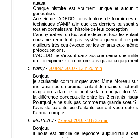
autant.
Chaque histoire est vraiment unique et aucun 
généralisé.
Au sein de l’ADEDD, nous tentons de fournir des c
techniques d’AMP afin que ces derniers puissent 
tout en connaissant l’histoire de leur conception.
L’anonymat est un tout autre débat et tous les enfan
nous ne remettent pas systématiquement ce prin
d’ailleurs très peu évoqué par les enfants eux-même
préoccupations.
L’ADEDD ne s’inscrit dans aucune démarche milita
droit d’exprimer son opinion sans qu’aucun jugement 
waiky
-
20 août 2010 - 13 h 26 min
Bonjour,
je souhaitais communiquer avec Mme Moreau suit
moi aussi eu un premier enfant de manière naturell
d’agrandir la famille ne peut se faire que par don. M
la diffèrence conceptuelle entre les 2 enfants risque 
Pourquoi je ne suis pas comme ma grande soeur? J
l’avis de parents ou d’enfants qui ont vécu cete si
l’amour compte…
MOREAU
-
27 août 2010 - 9 h 25 min
Bonjour,
Il nous est difficile de répondre aujourd’hui a ce