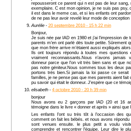
repousseront ce parent qui n est pas de leur sang,
exemplaire. C est mon opinion, je ne suis pas psy, q
il est dans le meme cas, et si les enfants ont pardo
de ne pas leur avoir revelé leur mode de conception 
Aurélie
-
20 septembre 2010 - 15 h 22 min
Bonjour,
Je suis née par IAD en 1980 et j’ai l’impression de 
parents m’en ont parlé dès toute petite. Sûrement 
que mon frère arrive m’étaient aussi expliqués alors
Ils ont toujours répondu à toutes mes question
vraiment reconnaissants.Nous n’avons jamais vo
donneur parce que l’on vit très bien sans et que no
pas notre géniteur.Nous sommes tous les deux par
portons très bien.Si jamais la loi passe ce serait
familles, je ne pense pas que mes parents aient fait
pu savoir qui était le donneur. J’espère que ce témoi
elisabeth
-
4 octobre 2010 - 20 h 39 min
bonjour
Nous avons eu 2 garçons par IAD (20 et 16 ans 
témoigne dans le livre « donner et après » ainsi que 
Les enfants l’ont su très tôt à l’occasion des qu
comment on fait les bébés. et nous avons répondu à
sont venues ensuite. le plus petit a voulu vis
comprendre et rencontrer l’équipe. Leur dire le p