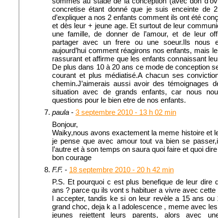
sommes au stade de la conception (avec don d’ovu
concretise étant donné que je suis enceinte de
d’expliquer a nos 2 enfants comment ils ont été co
et dès leur + jeune age. Et surtout de leur communi
une famille, de donner de l’amour, et de leur of
partager avec un frere ou une soeur.Ils nous e
aujourd’hui comment réagirons nos enfants, mais le
rassurant et affirme que les enfants connaissant leur 
De plus dans 10 à 20 ans ce mode de conception s
courant et plus médiatisé.A chacun ses convictio
chemin.J’aimerais aussi avoir des témoignages 
situation avec de grands enfants, car nous n
questions pour le bien etre de nos enfants.
paula
-
3 septembre 2010 - 13 h 02 min
Bonjour,
Waiky,nous avons exactement la meme histoire et 
je pense que avec amour tout va bien se passer,il
l’autre et à son temps on saura quoi faire et quoi di
bon courage
F.F.
-
18 septembre 2010 - 20 h 42 min
P.S. Et pourquoi c est plus benefique de leur dire 
ans ? parce qu ils vont s habituer a vivre avec cette 
l accepter, tandis ke si on leur revèle a 15 ans o
grand choc, deja k a l adolescence , meme avec les 
jeunes rejettent leurs parents, alors avec une 