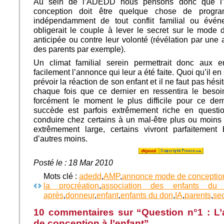
Au sein de l’ADEDD nous pensons donc que l
conception doit être quelque chose de progr
indépendamment de tout conflit familial ou évén
obligerait le couple à lever le secret sur le mode
anticipée ou contre leur volonté (révélation par une
des parents par exemple).
Un climat familial serein permettrait donc aux en
facilement l’annonce qui leur a été faite. Quoi qu’il en 
prévoir la réaction de son enfant et il ne faut pas hési
chaque fois que ce dernier en ressentira le besoi
forcément le moment le plus difficile pour ce der
succède est parfois extrêmement riche en questi
conduire chez certains à un mal-être plus ou moins 
extrêmement large, certains vivront parfaitement 
d’autres moins.
Posté le : 18 Mar 2010
Mots clé :
adedd
,
AMP
,
annonce mode de conceptio
la procréation
,
association des enfants du
après
,
donneur
,
enfant
,
enfants du don
,
IA
,
parents
,
sec
10 commentaires sur “Question n°1 : 
de conception à l’enfant”