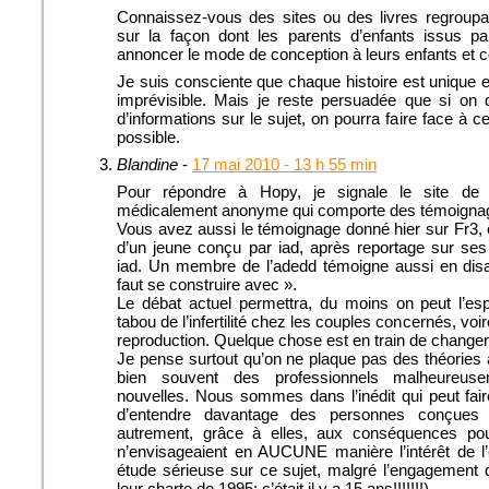
Connaissez-vous des sites ou des livres regroupa
sur la façon dont les parents d’enfants issus p
annoncer le mode de conception à leurs enfants et c
Je suis consciente que chaque histoire est unique 
imprévisible. Mais je reste persuadée que si on
d’informations sur le sujet, on pourra faire face à ce
possible.
Blandine
-
17 mai 2010 - 13 h 55 min
Pour répondre à Hopy, je signale le site de l’
médicalement anonyme qui comporte des témoignag
Vous avez aussi le témoignage donné hier sur Fr3, 
d’un jeune conçu par iad, après reportage sur ses
iad. Un membre de l’adedd témoigne aussi en disant
faut se construire avec ».
Le débat actuel permettra, du moins on peut l’espé
tabou de l’infertilité chez les couples concernés, vo
reproduction. Quelque chose est en train de changer
Je pense surtout qu’on ne plaque pas des théories
bien souvent des professionnels malheureuse
nouvelles. Nous sommes dans l’inédit qui peut fair
d’entendre davantage des personnes conçues 
autrement, grâce à elles, aux conséquences pou
n’envisageaient en AUCUNE manière l’intérêt de l’e
étude sérieuse sur ce sujet, malgré l’engagement d
leur charte de 1995: c’était il y a 15 ans!!!!!!!).