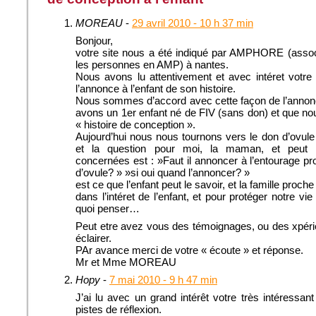
MOREAU
-
29 avril 2010 - 10 h 37 min
Bonjour,
votre site nous a été indiqué par AMPHORE (asso
les personnes en AMP) à nantes.
Nous avons lu attentivement et avec intéret votre
l’annonce à l’enfant de son histoire.
Nous sommes d’accord avec cette façon de l’annon
avons un 1er enfant né de FIV (sans don) et que no
« histoire de conception ».
Aujourd’hui nous nous tournons vers le don d’ovule
et la question pour moi, la maman, et peut e
concernées est : »Faut il annoncer à l’entourage p
d’ovule? » »si oui quand l’annoncer? »
est ce que l’enfant peut le savoir, et la famille proch
dans l’intéret de l’enfant, et pour protéger notre vie
quoi penser…
Peut etre avez vous des témoignages, ou des xpéri
éclairer.
PAr avance merci de votre « écoute » et réponse.
Mr et Mme MOREAU
Hopy
-
7 mai 2010 - 9 h 47 min
J’ai lu avec un grand intérêt votre très intéressant
pistes de réflexion.