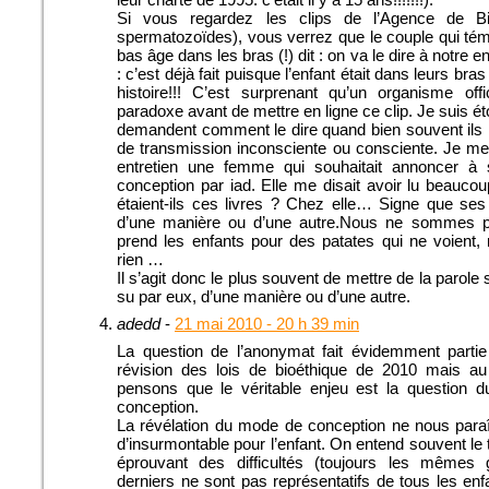
Si vous regardez les clips de l’Agence de 
spermatozoïdes), vous verrez que le couple qui tém
bas âge dans les bras (!) dit : on va le dire à notre 
: c’est déjà fait puisque l’enfant était dans leurs bras
histoire!!! C’est surprenant qu’un organisme off
paradoxe avant de mettre en ligne ce clip. Je suis 
demandent comment le dire quand bien souvent ils l’o
de transmission inconsciente ou consciente. Je me
entretien une femme qui souhaitait annoncer à 
conception par iad. Elle me disait avoir lu beauco
étaient-ils ces livres ? Chez elle… Signe que ses 
d’une manière ou d’une autre.Nous ne sommes 
prend les enfants pour des patates qui ne voient, 
rien …
Il s’agit donc le plus souvent de mettre de la parol
su par eux, d’une manière ou d’une autre.
adedd
-
21 mai 2010 - 20 h 39 min
La question de l’anonymat fait évidemment partie
révision des lois de bioéthique de 2010 mais a
pensons que le véritable enjeu est la question 
conception.
La révélation du mode de conception ne nous para
d’insurmontable pour l’enfant. On entend souvent l
éprouvant des difficultés (toujours les mêmes
derniers ne sont pas représentatifs de tous les en