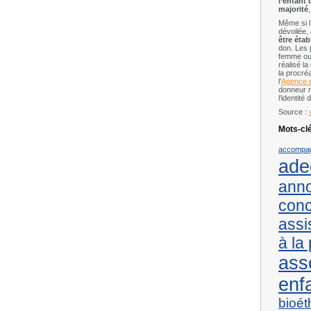
l’enfant 
majorité
Même si l
dévoilée,
être étab
don. Les 
femme ou l
réalisé l
la procréa
l’
Agence d
donneur n
l’identité 
Source :
Mots-clé
accompa
ade
ann
conc
assi
à la
ass
enf
bioét