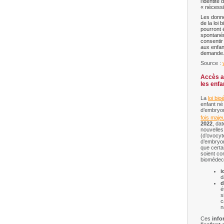
l’identité
« nécessi
Les donne
de la loi
pourront 
spontané
consentir
aux enfan
demande
Source :
Accès a
les enfa
La
loi bi
enfant né
d’embryo
fois maje
2022
, da
nouvelles
(d’ovocyt
d’embryo
que certa
soient co
biomédeci
i
d
d
é
s
c
n
Ces
info