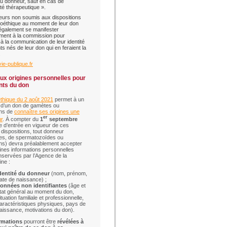
 du donneur, sauf en cas de
té thérapeutique ».
urs non soumis aux dispositions
 bioéthique au moment de leur don
également se manifester
ment à la commission pour
 à la communication de leur identité
ts nés de leur don qui en feraient la
.
vie-publique.fr
ux origines personnelles pour
nts du don
oéthique du 2 août 2021
permet à un
 d’un don de gamètes ou
ns de
connaître ses origines une
er
ur
. À compter du
1
septembre
te d’entrée en vigueur de ces
 dispositions, tout donneur
es, de spermatozoïdes ou
ns) devra préalablement accepter
ines informations personnelles
nservées par l’Agence de la
ne :
dentité du donneur
(nom, prénom,
ate de naissance) ;
onnées non identifiantes
(âge et
tat général au moment du don,
ituation familiale et professionnelle,
aractéristiques physiques, pays de
aissance, motivations du don).
rmations
pourront être
révélées à