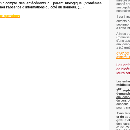
mesure o
enir compte des antécédents du parent biologique (problèmes
donné sou
nner l’absence d’informations du côté du donneur. (…)
susceptib
non selon
ux questions
Il est imp
enfants c
septembre
à cette in
Afin de t
Commissi
d’une ass
aux donn
a été cré
CAPADD_A
d’intérêt
Les enfa
de bioét
leurs or
Les
enfa
médicale
er
1
sept
demand
aux donnée
du tiers 
donneur. 
pour tran
Avant la l
et de sp
gratuit 
donneurs
d’une PM