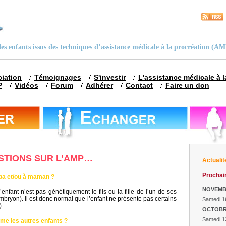
 des enfants issus des techniques d’assistance médicale à la procréation (A
ciation
Témoignages
S'investir
L'assistance médicale à 
P
Vidéos
Forum
Adhérer
Contact
Faire un don
STIONS SUR L’AMP…
Actualit
Prochain
pa et/ou à maman ?
NOVEM
nfant n’est pas génétiquement le fils ou la fille de l’un de ses
ryon). Il est donc normal que l’enfant ne présente pas certains
Samedi 1
)
OCTOB
Samedi 1
me les autres enfants ?