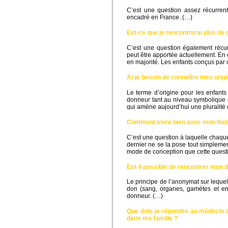
C’est une question assez récurrent
encadré en France. (…)
Est-ce que je rencontrerai plus de 
C’est une question également récurr
peut être apportée actuellement. En 
en majorité. Les enfants conçus par
Ai-je besoin de connaître mes ori
Le terme d’origine pour les enfant
donneur tant au niveau symbolique (
qui amène aujourd’hui une pluralité
Comment vivre bien avec mon hist
C’est une question à laquelle chaqu
dernier ne se la pose tout simpleme
mode de conception que cette questi
Est-il possible de rencontrer mon 
Le principe de l’anonymat sur leque
don (sang, organes, gamètes et emb
donneur. (…)
Que dois-je répondre au médecin q
dans ma famille ?