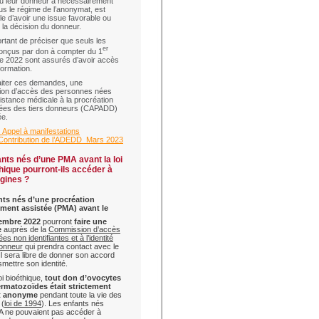
ù leur donneur a nécessairement
s le régime de l’anonymat, est
le d’avoir une issue favorable ou
 la décision du donneur.
ortant de préciser que seuls les
er
onçus par don à compter du 1
 2022 sont assurés d’avoir accès
formation.
raiter ces demandes, une
on d’accès des personnes nées
istance médicale à la procréation
ées des tiers donneurs (CAPADD)
ée.
ppel à manifestations
_Contribution de l’ADEDD_Mars 2023
nts nés d’une PMA avant la loi
hique pourront-ils accéder à
igines ?
nts nés d’une
procréation
ment assistée
(PMA)
avant le
embre 2022
pourront
faire une
e
auprès de la
Commission d’accès
s non identifiantes et à l’identité
donneur
qui prendra contact avec le
Il sera libre de donner son accord
smettre son identité.
oi bioéthique,
tout don d’ovocytes
ermatozoïdes était strictement
et anonyme
pendant toute la vie des
 (
loi de 1994
). Les enfants nés
A ne pouvaient pas accéder à