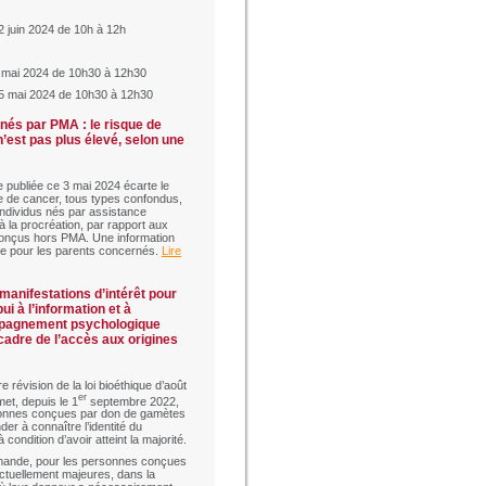
 juin 2024 de 10h à 12h
 mai 2024 de 10h30 à 12h30
5 mai 2024 de 10h30 à 12h30
nés par PMA : le risque de
’est pas plus élevé, selon une
 publiée ce 3 mai 2024 écarte le
e de cancer, tous types confondus,
individus nés par assistance
à la procréation, par rapport aux
onçus hors PMA. Une information
e pour les parents concernés.
Lire
manifestations d’intérêt pour
ui à l’information et à
pagnement psychologique
cadre de l’accès aux origines
e révision de la loi bioéthique d’août
er
et, depuis le 1
septembre 2022,
onnes conçues par don de gamètes
er à connaître l’identité du
 condition d’avoir atteint la majorité.
mande, pour les personnes conçues
ctuellement majeures, dans la