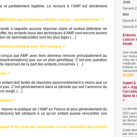
JUIN
e et parfaitement légitime. Le recours à l’AMP est strictement
Samedi 22
MAI
difficultés que les autres enfants conçus « naturellement » ?
Samedi 4
Samedi 2
ente à laquelle aucune réponse claire et surtout définitive ne
effet, les enfants issus des techniques d’AMP sont encore jeunes
Enfants 
 don de spermatozoïdes sont les plus âgés (…)
cancer n
étude
gines/mon donneur pour être heureux ?
Une étude
s conçus par AMP avec tiers donneur renvoie principalement au
sur-risqu
représentations) que sur un plan génétique. C’est une question
chez les 
médicale 
 de réponses de la part des enfants concernés. (…)
enfants c
rassurant
oire ?
la suite
e enfant doit tenter de répondre personnellement à moins que ce
Appel à 
nt pas. C’est généralement dans la période qui suit l’annonce du
un « App
on surgit. (…)
l’accom
dans le 
»
donneur ?
La dernièr
l repose la pratique de l’AMP en France et plus généralement du
2021 perm
ryons) fait obstacle à ce qu’un enfant puisse rencontrer son
aux pers
de demand
donneur, à
uand il me pose des questions sur les maladies qui existent
Cette de
par don a