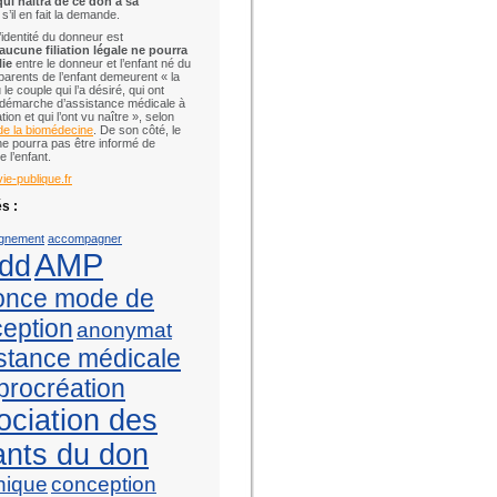
qui naîtra de ce don à sa
, s’il en fait la demande.
’identité du donneur est
aucune filiation légale ne pourra
lie
entre le donneur et l’enfant né du
parents de l’enfant demeurent « la
e couple qui l’a désiré, qui ont
a démarche d’assistance médicale à
tion et qui l’ont vu naître », selon
e la biomédecine
. De son côté, le
e pourra pas être informé de
de l’enfant.
vie-publique.fr
s :
gnement
accompagner
AMP
dd
once mode de
eption
anonymat
stance médicale
 procréation
ociation des
ants du don
hique
conception